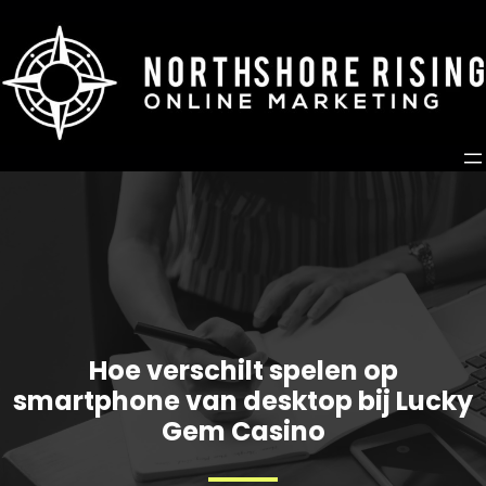
Hoe verschilt spelen op
smartphone van desktop bij Lucky
Gem Casino