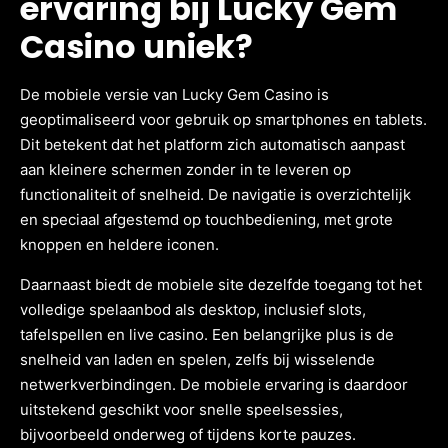
ervaring bij Lucky Gem
Casino uniek?
De mobiele versie van Lucky Gem Casino is
geoptimaliseerd voor gebruik op smartphones en tablets.
Dit betekent dat het platform zich automatisch aanpast
aan kleinere schermen zonder in te leveren op
functionaliteit of snelheid. De navigatie is overzichtelijk
en speciaal afgestemd op touchbediening, met grote
knoppen en heldere iconen.
Daarnaast biedt de mobiele site dezelfde toegang tot het
volledige spelaanbod als desktop, inclusief slots,
tafelspellen en live casino. Een belangrijke plus is de
snelheid van laden en spelen, zelfs bij wisselende
netwerkverbindingen. De mobiele ervaring is daardoor
uitstekend geschikt voor snelle speelsessies,
bijvoorbeeld onderweg of tijdens korte pauzes.