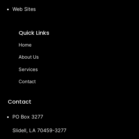
Web Sites
Quick Links
Home
About Us
Services
Contact
Contact
PO Box 3277
Slidell, LA 70459-3277