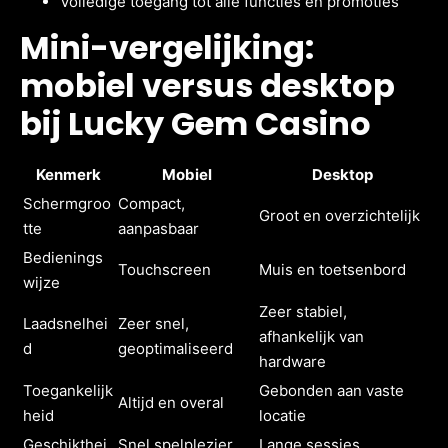
Volledige toegang tot alle functies en promoties
Mini-vergelijking:
mobiel versus desktop
bij Lucky Gem Casino
Kenmerk
Mobiel
Desktop
Schermgroo
Compact,
Groot en overzichtelijk
tte
aanpasbaar
Bedienings
Touchscreen
Muis en toetsenbord
wijze
Zeer stabiel,
Laadsnelhei
Zeer snel,
afhankelijk van
d
geoptimaliseerd
hardware
Toegankelijk
Gebonden aan vaste
Altijd en overal
heid
locatie
Geschikthei
Snel spelplezier,
Lange sessies,