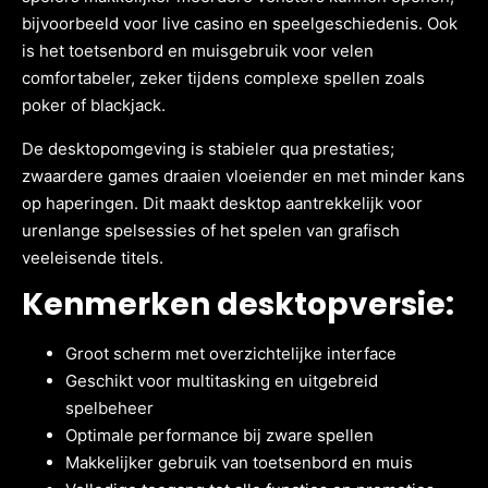
bijvoorbeeld voor live casino en speelgeschiedenis. Ook
is het toetsenbord en muisgebruik voor velen
comfortabeler, zeker tijdens complexe spellen zoals
poker of blackjack.
De desktopomgeving is stabieler qua prestaties;
zwaardere games draaien vloeiender en met minder kans
op haperingen. Dit maakt desktop aantrekkelijk voor
urenlange spelsessies of het spelen van grafisch
veeleisende titels.
Kenmerken desktopversie:
Groot scherm met overzichtelijke interface
Geschikt voor multitasking en uitgebreid
spelbeheer
Optimale performance bij zware spellen
Makkelijker gebruik van toetsenbord en muis