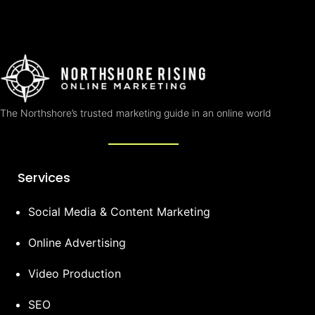
The Northshore’s trusted marketing guide in an online world
Services
Social Media & Content Marketing
Online Advertising
Video Production
SEO