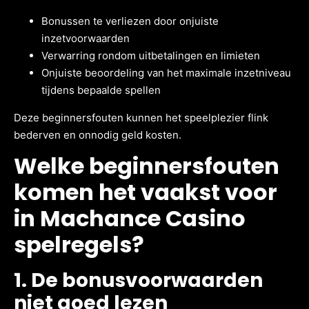
Bonussen te verliezen door onjuiste
inzetvoorwaarden
Verwarring rondom uitbetalingen en limieten
Onjuiste beoordeling van het maximale inzetniveau
tijdens bepaalde spellen
Deze beginnersfouten kunnen het speelplezier flink
bederven en onnodig geld kosten.
Welke beginnersfouten
komen het vaakst voor
in Machance Casino
spelregels?
1. De bonusvoorwaarden
niet goed lezen