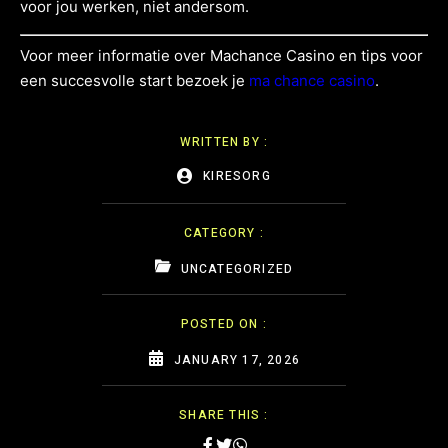
voor jou werken, niet andersom.
Voor meer informatie over Machance Casino en tips voor
een succesvolle start bezoek je
ma chance casino
.
WRITTEN BY :
KIRESORG
CATEGORY :
UNCATEGORIZED
POSTED ON :
JANUARY 17, 2026
SHARE THIS :