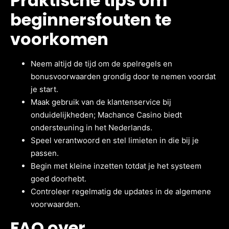
Praktische tips om
beginnersfouten te
voorkomen
Neem altijd de tijd om de spelregels en
bonusvoorwaarden grondig door te nemen voordat
je start.
Maak gebruik van de klantenservice bij
onduidelijkheden; Machance Casino biedt
ondersteuning in het Nederlands.
Speel verantwoord en stel limieten in die bij je
passen.
Begin met kleine inzetten totdat je het systeem
goed doorhebt.
Controleer regelmatig de updates in de algemene
voorwaarden.
FAQ over