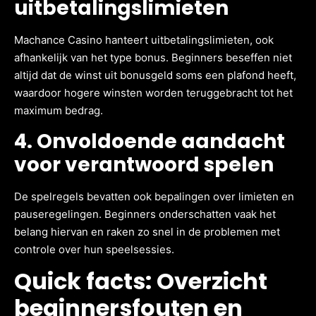
uitbetalingslimieten
Machance Casino hanteert uitbetalingslimieten, ook
afhankelijk van het type bonus. Beginners beseffen niet
altijd dat de winst uit bonusgeld soms een plafond heeft,
waardoor hogere winsten worden teruggebracht tot het
maximum bedrag.
4. Onvoldoende aandacht
voor verantwoord spelen
De spelregels bevatten ook bepalingen over limieten en
pauseregelingen. Beginners onderschatten vaak het
belang hiervan en raken zo snel in de problemen met
controle over hun speelsessies.
Quick facts: Overzicht
beginnersfouten en