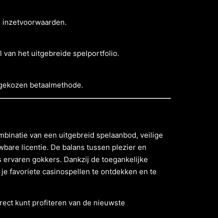
e inzetvoorwaarden.
 van het uitgebreide spelportfolio.
 gekozen betaalmethode.
binatie van een uitgebreid spelaanbod, veilige
bare licentie. De balans tussen plezier en
 ervaren gokkers. Dankzij de toegankelijke
je favoriete casinospellen te ontdekken en te
irect kunt profiteren van de nieuwste