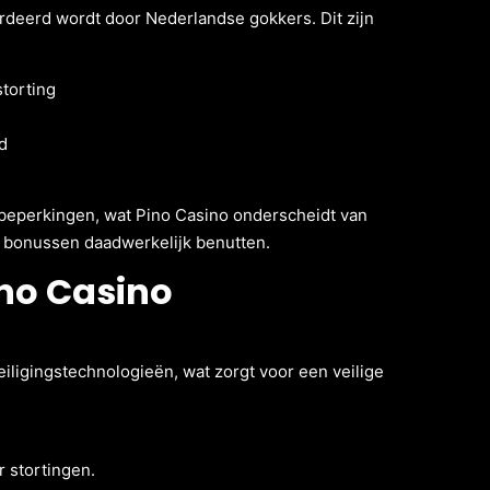
ardeerd wordt door Nederlandse gokkers. Dit zijn
torting
d
 beperkingen, wat Pino Casino onderscheidt van
e bonussen daadwerkelijk benutten.
ino Casino
iligingstechnologieën, wat zorgt voor een veilige
 stortingen.