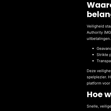
Waaro
belang
Veiligheid st
Authority (MG
uitbetalingen.
Geavanc
Strikte 
Transpa
Deze veilighe
spelplezier. 
platform voor
Hoe w
Snelle, veili