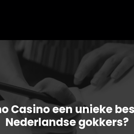
o Casino een unieke b
Nederlandse gokkers?