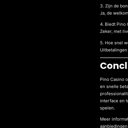
3. Zijn de bo
Ja, de welkom
4. Biedt Pino
Zeker, met li
5. Hoe snel w
Uitbetalingen
Concl
Pino Casino o
en snelle bet
professionali
interface en 
spelen.
Meer informat
aanbiedingen