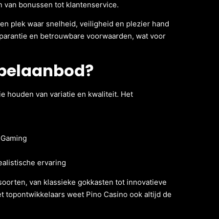
 van bonussen tot klantenservice.
en plek waar snelheid, veiligheid en plezier hand
nsparantie en betrouwbare voorwaarden, wat voor
spelaanbod?
e houden van variatie en kwaliteit. Het
n Gaming
alistische ervaring
soorten, van klassieke gokkasten tot innovatieve
 topontwikkelaars weet Pino Casino ook altijd de