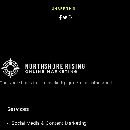
SHARE THIS :
The Northshore’s trusted marketing guide in an online world
Services
Social Media & Content Marketing