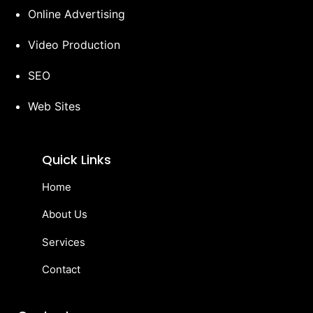
Online Advertising
Video Production
SEO
Web Sites
Quick Links
Home
About Us
Services
Contact