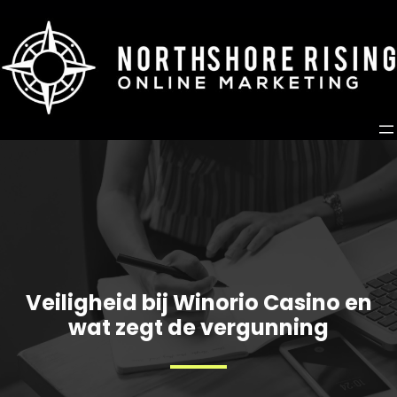
Veiligheid bij Winorio Casino en
wat zegt de vergunning