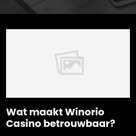
Wat maakt Winorio
Casino betrouwbaar?