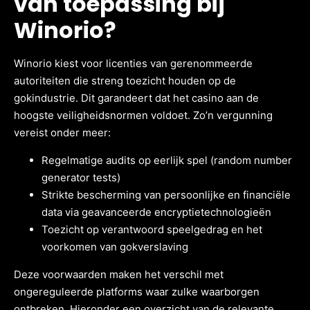
van toepassing bij
Winorio?
Winorio kiest voor licenties van gerenommeerde
autoriteiten die streng toezicht houden op de
gokindustrie. Dit garandeert dat het casino aan de
hoogste veiligheidsnormen voldoet. Zo’n vergunning
vereist onder meer:
Regelmatige audits op eerlijk spel (random number
generator tests)
Strikte bescherming van persoonlijke en financiële
data via geavanceerde encryptietechnologieën
Toezicht op verantwoord speelgedrag en het
voorkomen van gokverslaving
Deze voorwaarden maken het verschil met
ongereguleerde platforms waar zulke waarborgen
ontbreken. Hieronder een overzicht van de relevante