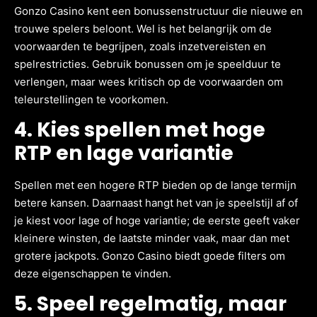
Gonzo Casino kent een bonussenstructuur die nieuwe en
trouwe spelers beloont. Wel is het belangrijk om de
voorwaarden te begrijpen, zoals inzetvereisten en
spelrestricties. Gebruik bonussen om je speelduur te
verlengen, maar wees kritisch op de voorwaarden om
teleurstellingen te voorkomen.
4. Kies spellen met hoge
RTP en lage variantie
Spellen met een hogere RTP bieden op de lange termijn
betere kansen. Daarnaast hangt het van je speelstijl af of
je kiest voor lage of hoge variantie; de eerste geeft vaker
kleinere winsten, de laatste minder vaak, maar dan met
grotere jackpots. Gonzo Casino biedt goede filters om
deze eigenschappen te vinden.
5. Speel regelmatig, maar