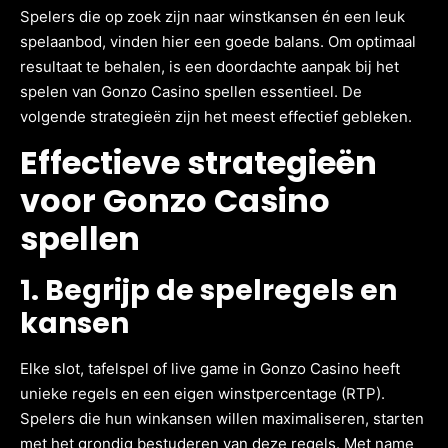
Spelers die op zoek zijn naar winstkansen én een leuk
spelaanbod, vinden hier een goede balans. Om optimaal
resultaat te behalen, is een doordachte aanpak bij het
spelen van Gonzo Casino spellen essentieel. De
volgende strategieën zijn het meest effectief gebleken.
Effectieve strategieën
voor Gonzo Casino
spellen
1. Begrijp de spelregels en
kansen
Elke slot, tafelspel of live game in Gonzo Casino heeft
unieke regels en een eigen winstpercentage (RTP).
Spelers die hun winkansen willen maximaliseren, starten
met het grondig bestuderen van deze regels. Met name