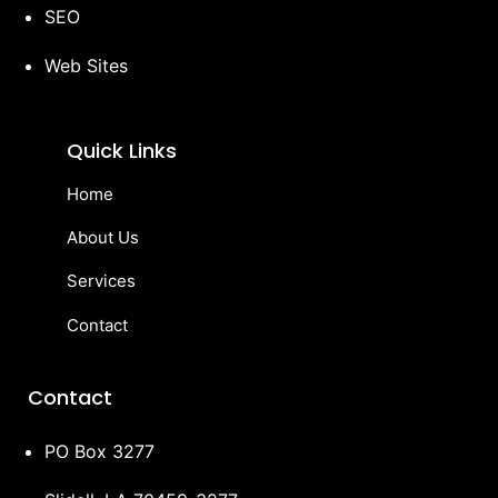
SEO
Web Sites
Quick Links
Home
About Us
Services
Contact
Contact
PO Box 3277