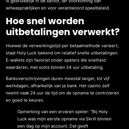
is gebruikelijk in de sector, ter voorkoming van
witwaspraktijken en voor verantwoord speelbeleid.
Hoe snel worden
uitbetalingen verwerkt?
Hoewel de verwerkingstijd per betaalmethode varieert,
staat Holy Luck bekend om relatief snelle uitbetalingen.
E-wallets zijn favoriet onder spelers die snelheid
waarderen, met soms binnen 24 uur uitbetaling.
Bankoverschrijvingen duren meestal langer, tot vijf
werkdagen, afhankelijk van je bank. Het casino zelf
neemt vaak 24 uur de tijd om de opname te controleren
en goed te keuren.
Opmerking van een ervaren speler: “Bij Holy
Luck was mijn eerste opname via Skrill binnen
een dag op mijn account. Dat geeft