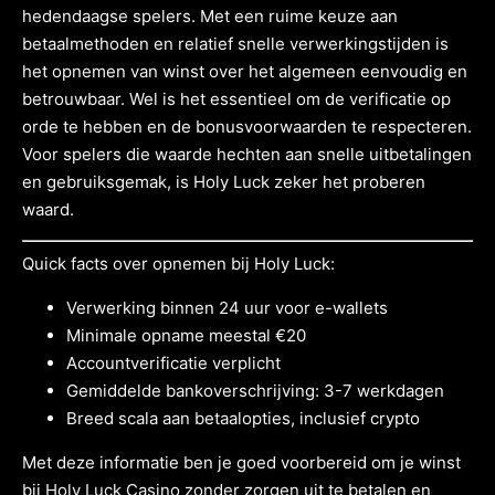
hedendaagse spelers. Met een ruime keuze aan
betaalmethoden en relatief snelle verwerkingstijden is
het opnemen van winst over het algemeen eenvoudig en
betrouwbaar. Wel is het essentieel om de verificatie op
orde te hebben en de bonusvoorwaarden te respecteren.
Voor spelers die waarde hechten aan snelle uitbetalingen
en gebruiksgemak, is Holy Luck zeker het proberen
waard.
Quick facts over opnemen bij Holy Luck:
Verwerking binnen 24 uur voor e-wallets
Minimale opname meestal €20
Accountverificatie verplicht
Gemiddelde bankoverschrijving: 3-7 werkdagen
Breed scala aan betaalopties, inclusief crypto
Met deze informatie ben je goed voorbereid om je winst
bij Holy Luck Casino zonder zorgen uit te betalen en