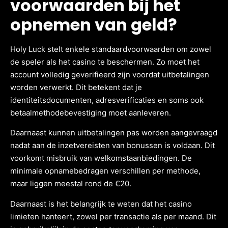
voorwaarden bij het
opnemen van geld?
Holy Luck stelt enkele standaardvoorwaarden om zowel
de speler als het casino te beschermen. Zo moet het
account volledig geverifieerd zijn voordat uitbetalingen
worden verwerkt. Dit betekent dat je
identiteitsdocumenten, adresverificaties en soms ook
betaalmethodebevestiging moet aanleveren.
Daarnaast kunnen uitbetalingen pas worden aangevraagd
nadat aan de inzetvereisten van bonussen is voldaan. Dit
voorkomt misbruik van welkomstaanbiedingen. De
minimale opnamebedragen verschillen per methode,
maar liggen meestal rond de €20.
Daarnaast is het belangrijk te weten dat het casino
limieten hanteert, zowel per transactie als per maand. Dit