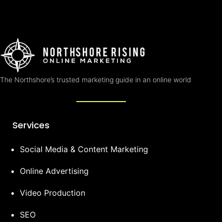
The Northshore’s trusted marketing guide in an online world
Services
Social Media & Content Marketing
Online Advertising
Video Production
SEO