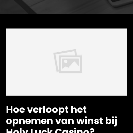
Hoe verloopt het
opnemen van winst bij
Holy Luck Casino?