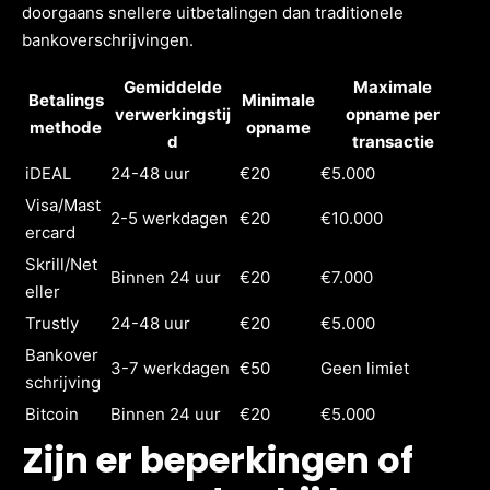
doorgaans snellere uitbetalingen dan traditionele
bankoverschrijvingen.
Gemiddelde
Maximale
Betalings
Minimale
verwerkingstij
opname per
methode
opname
d
transactie
iDEAL
24-48 uur
€20
€5.000
Visa/Mast
2-5 werkdagen
€20
€10.000
ercard
Skrill/Net
Binnen 24 uur
€20
€7.000
eller
Trustly
24-48 uur
€20
€5.000
Bankover
3-7 werkdagen
€50
Geen limiet
schrijving
Bitcoin
Binnen 24 uur
€20
€5.000
Zijn er beperkingen of