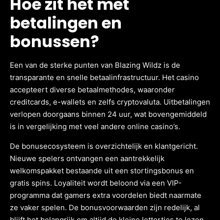
Hoe zit het met
betalingen en
bonussen?
Een van de sterke punten van Blazing Wildz is de
transparante en snelle betaalinfrastructuur. Het casino
accepteert diverse betaalmethodes, waaronder
creditcards, e-wallets en zelfs cryptovaluta. Uitbetalingen
verlopen doorgaans binnen 24 uur, wat bovengemiddeld
is in vergelijking met veel andere online casino’s.
De bonusecosysteem is overzichtelijk en klantgericht.
Nieuwe spelers ontvangen een aantrekkelijk
welkomspakket bestaande uit een stortingsbonus en
gratis spins. Loyaliteit wordt beloond via een VIP-
programma dat gamers extra voordelen biedt naarmate
ze vaker spelen. De bonusvoorwaarden zijn redelijk, al
blijft het belangrijk om altijd de kleine lettertjes te lezen.