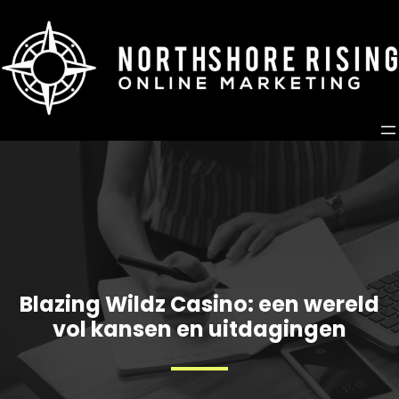
Blazing Wildz Casino: een wereld
vol kansen en uitdagingen