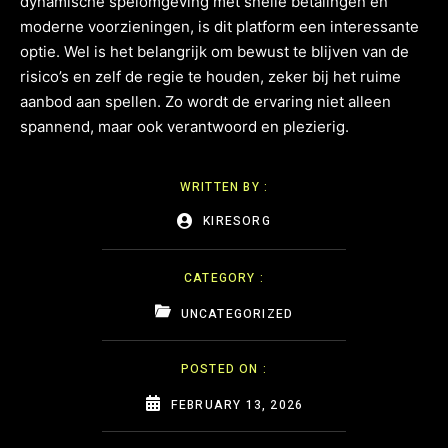
dynamische spelomgeving met snelle betalingen en
moderne voorzieningen, is dit platform een interessante
optie. Wel is het belangrijk om bewust te blijven van de
risico’s en zelf de regie te houden, zeker bij het ruime
aanbod aan spellen. Zo wordt de ervaring niet alleen
spannend, maar ook verantwoord en plezierig.
WRITTEN BY :
KIRESORG
CATEGORY :
UNCATEGORIZED
POSTED ON :
FEBRUARY 13, 2026