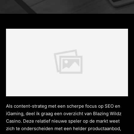
Als content-strateg met een scherpe focus op SEO en
iGaming, deel ik graag een overzicht van Blazing Wildz
Casino. Deze relatief nieuwe speler op de markt weet
zich te onderscheiden met een helder productaanbod,