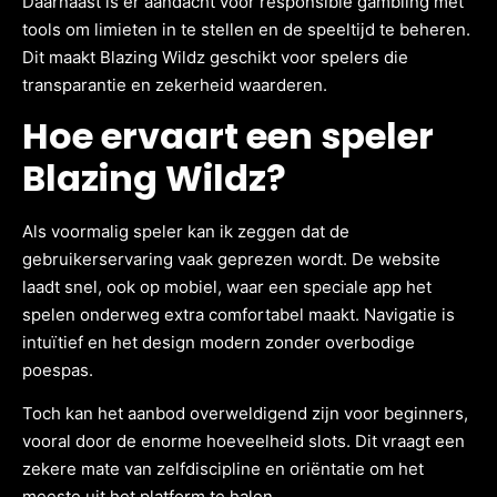
Daarnaast is er aandacht voor responsible gambling met
tools om limieten in te stellen en de speeltijd te beheren.
Dit maakt Blazing Wildz geschikt voor spelers die
transparantie en zekerheid waarderen.
Hoe ervaart een speler
Blazing Wildz?
Als voormalig speler kan ik zeggen dat de
gebruikerservaring vaak geprezen wordt. De website
laadt snel, ook op mobiel, waar een speciale app het
spelen onderweg extra comfortabel maakt. Navigatie is
intuïtief en het design modern zonder overbodige
poespas.
Toch kan het aanbod overweldigend zijn voor beginners,
vooral door de enorme hoeveelheid slots. Dit vraagt een
zekere mate van zelfdiscipline en oriëntatie om het
meeste uit het platform te halen.