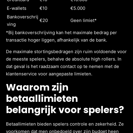
E-wallets
€10
€5.000
Bankoverschrij
€20
Geen limiet*
ving
*Bij bankoverschrijving kan het maximale bedrag per
transactie hoger liggen, afhankelijk van de bank.
De maximale stortingsbedragen zijn ruim voldoende voor
de meeste spelers, behalve de absolute high rollers. In
dat geval is het raadzaam contact op te nemen met de
klantenservice voor aangepaste limieten.
Waarom zijn
betaallimieten
belangrijk voor spelers?
Betaallimieten bieden spelers controle en zekerheid. Ze
voorkomen dat men onbedoeld over zijn budget heen