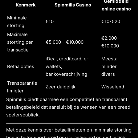
Gemiddeld
Kenmerk
Spinmills Casino
online casino
Minimale
€10
€10-€20
storting
Maximale
€2.000 –
storting per
€5.000 – €10.000
€10.000
transactie
iDeal, creditcard, e-
Meestal
Betaalopties
wallets,
minder
bankoverschrijving
divers
Transparantie
Zeer duidelijk
Wisselend
limieten
Spinmills biedt daarmee een competitief en transparant
betalingsbeleid dat aansluit bij de wensen van een breed
spelerspubliek.
Met deze kennis over betaallimieten en minimale storting
ben je beter voorbereid om verantwoord en met inzicht