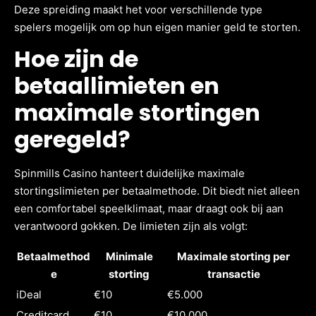
Deze spreiding maakt het voor verschillende type
spelers mogelijk om op hun eigen manier geld te storten.
Hoe zijn de
betaallimieten en
maximale stortingen
geregeld?
Spinmills Casino hanteert duidelijke maximale
stortingslimieten per betaalmethode. Dit biedt niet alleen
een comfortabel speelklimaat, maar draagt ook bij aan
verantwoord gokken. De limieten zijn als volgt:
Betaalmethod
Minimale
Maximale storting per
e
storting
transactie
iDeal
€10
€5.000
Creditcard
€10
€10.000