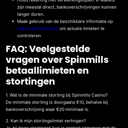
zijn meestal direct, bankoverschrijvingen kunnen
langer duren.
Maak gebruik van de beschikbare informatie op
https://spinmills.bet/
om actuele limieten te
controleren.
FAQ: Veelgestelde
vragen over Spinmills
betaallimieten en
stortingen
1. Wat is de minimale storting bij Spinmills Casino?
De minimale storting is doorgaans €10, behalve bij
bankoverschrijving waar €20 minimaal is.
2. Kan ik mijn stortingslimiet verhogen?
Ja, bij hoge stortingen kun je contact opnemen met de