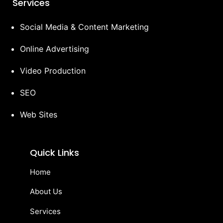
Services
Social Media & Content Marketing
Online Advertising
Video Production
SEO
Web Sites
Quick Links
Home
About Us
Services