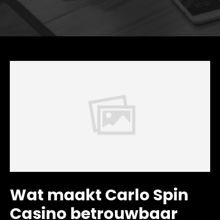
Wat maakt Carlo Spin
Casino betrouwbaar