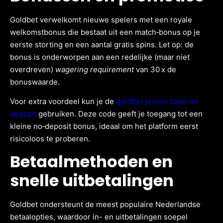
Goldbet verwelkomt nieuwe spelers met een royale
welkomstbonus die bestaat uit een match‑bonus op je
eerste storting en een aantal gratis spins. Let op: de
bonus is onderworpen aan een redelijke (maar niet
overdreven)
wagering requirement
van 30 x de
bonuswaarde.
Voor extra voordeel kun je de
goldbet promo code no
deposit
gebruiken. Deze code geeft je toegang tot een
kleine no‑deposit bonus, ideaal om het platform eerst
risicoloos te proberen.
Betaalmethoden en
snelle uitbetalingen
Goldbet ondersteunt de meest populaire Nederlandse
betaalopties, waardoor in- en uitbetalingen soepel