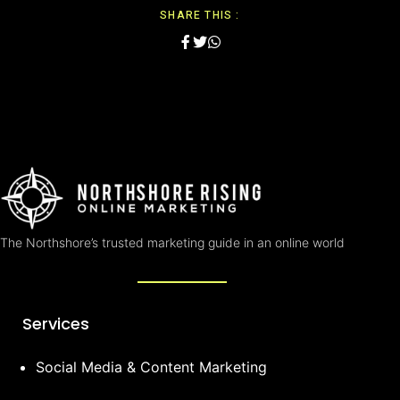
SHARE THIS :
The Northshore’s trusted marketing guide in an online world
Services
Social Media & Content Marketing