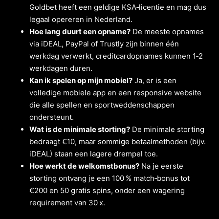
Goldbet heeft een geldige KSA‑licentie en mag dus
legaal opereren in Nederland.
Hoe lang duurt een opname?
De meeste opnames
via iDEAL, PayPal of Trustly zijn binnen één
werkdag verwerkt, creditcardopnames kunnen 1‑2
werkdagen duren.
Kan ik spelen op mijn mobiel?
Ja, er is een
volledige mobiele app en een responsive website
die alle spellen en sportweddenschappen
ondersteunt.
Wat is de minimale storting?
De minimale storting
bedraagt €10, maar sommige betaalmethoden (bijv.
iDEAL) staan een lagere drempel toe.
Hoe werkt de welkomstbonus?
Na je eerste
storting ontvang je een 100 % match‑bonus tot
€200 en 50 gratis spins, onder een wagering
requirement van 30 x.