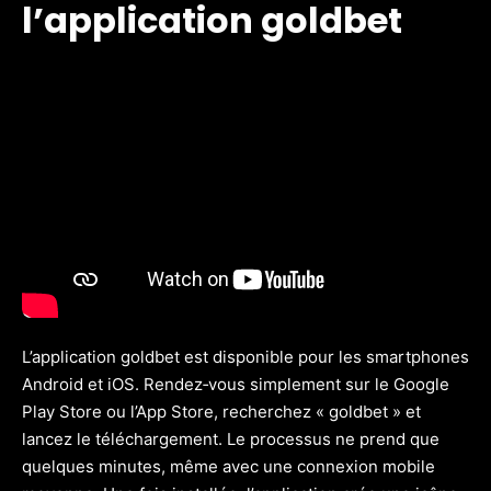
l’application goldbet
L’application goldbet est disponible pour les smartphones
Android et iOS. Rendez‑vous simplement sur le Google
Play Store ou l’App Store, recherchez « goldbet » et
lancez le téléchargement. Le processus ne prend que
quelques minutes, même avec une connexion mobile