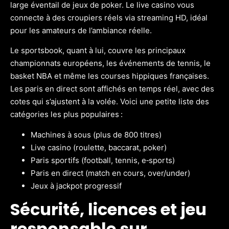
large éventail de jeux de poker. Le live casino vous
connecte à des croupiers réels via streaming HD, idéal
pour les amateurs de l’ambiance réelle.
Le sportsbook, quant à lui, couvre les principaux
championnats européens, les événements de tennis, le
basket NBA et même les courses hippiques françaises.
Les paris en direct sont affichés en temps réel, avec des
cotes qui s’ajustent à la volée. Voici une petite liste des
catégories les plus populaires :
Machines à sous (plus de 800 titres)
Live casino (roulette, baccarat, poker)
Paris sportifs (football, tennis, e‑sports)
Paris en direct (match en cours, over/under)
Jeux à jackpot progressif
Sécurité, licences et jeu
responsable sur