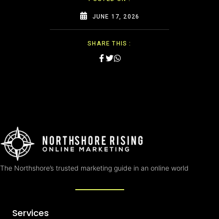
JUNE 17, 2026
SHARE THIS :
The Northshore’s trusted marketing guide in an online world
Services