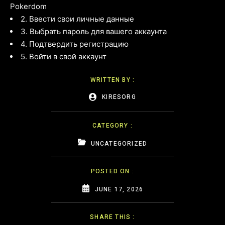
Pokerdom
2. Ввести свои личные данные
3. Выбрать пароль для вашего аккаунта
4. Подтвердить регистрацию
5. Войти в свой аккаунт
WRITTEN BY :
KIRESORG
CATEGORY :
UNCATEGORIZED
POSTED ON :
JUNE 17, 2026
SHARE THIS :