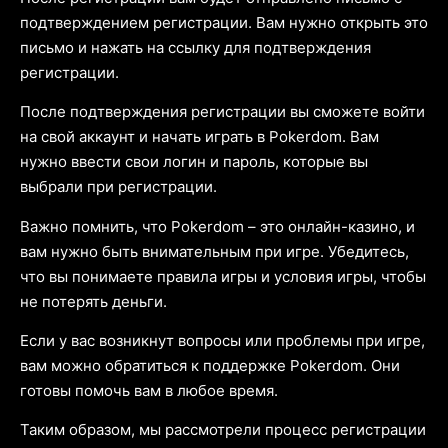
подтверждением регистрации. Вам нужно открыть это
письмо и нажать на ссылку для подтверждения
регистрации.
После подтверждения регистрации вы сможете войти
на свой аккаунт и начать играть в Pokerdom. Вам
нужно ввести свои логин и пароль, которые вы
выбрали при регистрации.
Важно помнить, что Pokerdom – это онлайн-казино, и
вам нужно быть внимательным при игре. Убедитесь,
что вы понимаете правила игры и условия игры, чтобы
не потерять деньги.
Если у вас возникнут вопросы или проблемы при игре,
вам можно обратиться к поддержке Pokerdom. Они
готовы помочь вам в любое время.
Таким образом, мы рассмотрели процесс регистрации