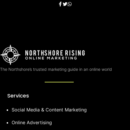
The Northshore’s trusted marketing guide in an online world
Services
Social Media & Content Marketing
Online Advertising