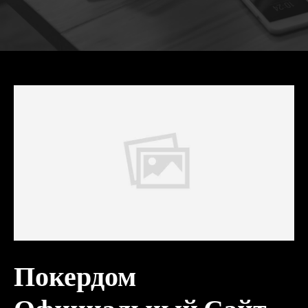
Покердом