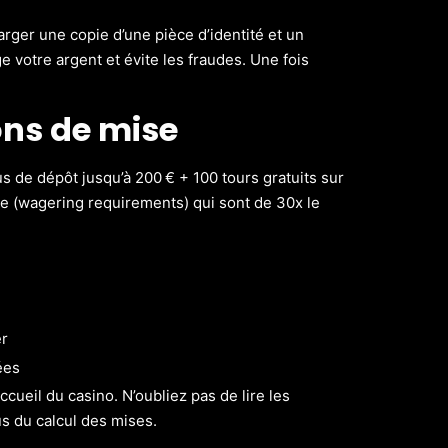
ger une copie d’une pièce d’identité et un
ge votre argent et évite les fraudes. Une fois
ons de mise
 de dépôt jusqu’à 200 € + 100 tours gratuits sur
se (wagering requirements) qui sont de 30x le
s
er
ées
ccueil du casino. N’oubliez pas de lire les
us du calcul des mises.