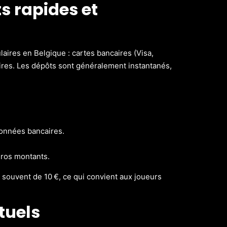
s rapides et
res en Belgique : cartes bancaires (Visa,
caires. Les dépôts sont généralement instantanés,
données bancaires.
gros montants.
 souvent de 10 €, ce qui convient aux joueurs
ntuels