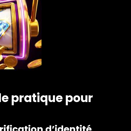
de pratique pour
rification d’identité