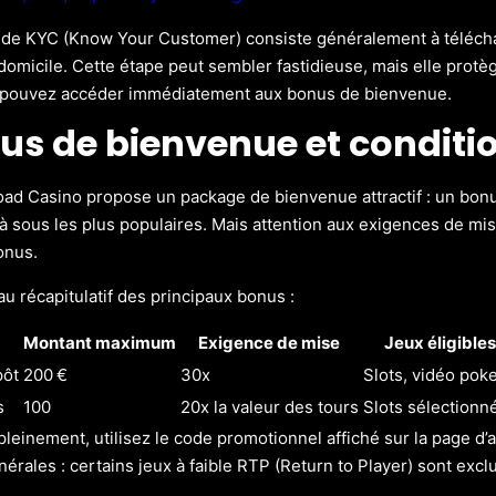
de KYC (Know Your Customer) consiste généralement à téléchar
e domicile. Cette étape peut sembler fastidieuse, mais elle protè
s pouvez accéder immédiatement aux bonus de bienvenue.
nus de bienvenue et conditi
ad Casino propose un package de bienvenue attractif : un bonus
à sous les plus populaires. Mais attention aux exigences de mi
onus.
au récapitulatif des principaux bonus :
Montant maximum
Exigence de mise
Jeux éligible
pôt
200 €
30x
Slots, vidéo pok
s
100
20x la valeur des tours
Slots sélectionn
pleinement, utilisez le code promotionnel affiché sur la page d’a
érales : certains jeux à faible RTP (Return to Player) sont excl