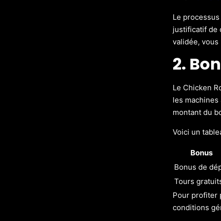
Le processus 
justificatif d
validée, vou
2. Bo
Le Chicken Ro
les machines 
montant du b
Voici un table
Bonus
Bonus de dé
Tours gratuit
Pour profiter 
conditions gén