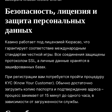
Безопасность, лицензия и
защита персональных
данных
Казино работает под лицензией Кюрасао, что
гарантирует соответствие международным
стандартам честной игры. Все соединения защищены
протоколом SSL, а личные данные хранятся в
зашифрованных базах.
При регистрации вам потребуется пройти процедуру
KYC (Know Your Customer). Обычно достаточно
загрузить копию паспорта и подтверждение адреса –
процесс занимает от 15 минут до одного часа, в
зависимости от загруженности службы.