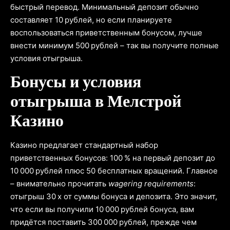
быстрый перевод. Минимальный депозит обычно
составляет 10 рублей, но если планируете
воспользоваться приветственным бонусом, лучше
внести минимум 500 рублей – так вы получите полные
условия отыгрыша.
Бонусы и условия
отыгрыша в Мелстрой
Казино
Казино предлагает стандартный набор
приветственных бонусов: 100 % на первый депозит до
10 000 рублей плюс 50 бесплатных вращений. Главное
– внимательно прочитать
wagering requirements
:
отыгрыш 30 х от суммы бонуса и депозита. Это значит,
что если вы получили 10 000 рублей бонуса, вам
придётся поставить 300 000 рублей, прежде чем