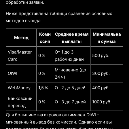
обработки заявки.
Ниже представлена таблица сравнения основных
методов вывода:
Коми
Среднее время
Минимальна
Метод
ссия
выплаты
я сумма
Visa/Master
От 1 до 3
0 %
500 руб.
Card
рабочих дней
Мгновенно (до
QIWI
0 %
300 руб.
24 ч)
WebMoney
1,5 %
От 2 до 5 дней
400 руб.
Банковский
0 %
От 3 до 7 дней
1000 руб.
перевод
Для большинства игроков оптимален QIWI –
мгновенный вывод без комиссии. Однако если вы