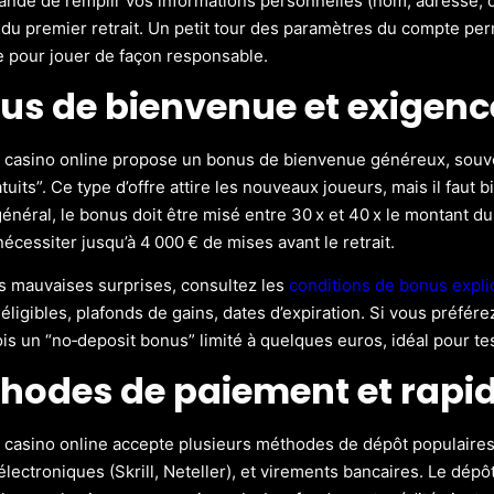
andé de remplir vos informations personnelles (nom, adresse, d
du premier retrait. Un petit tour des paramètres du compte perm
le pour jouer de façon responsable.
nus de bienvenue et exigenc
casino online propose un bonus de bienvenue généreux, souve
tuits”. Ce type d’offre attire les nouveaux joueurs, mais il faut
énéral, le bonus doit être misé entre 30 x et 40 x le montant du
écessiter jusqu’à 4 000 € de mises avant le retrait.
es mauvaises surprises, consultez les
conditions de bonus expl
 éligibles, plafonds de gains, dates d’expiration. Si vous préfér
s un “no‑deposit bonus” limité à quelques euros, idéal pour test
hodes de paiement et rapidi
casino online accepte plusieurs méthodes de dépôt populaires e
électroniques (Skrill, Neteller), et virements bancaires. Le dép