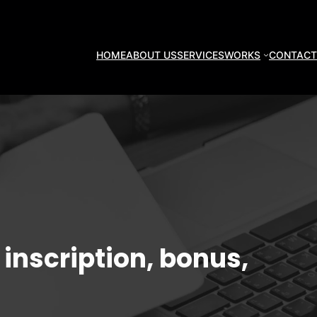
HOME
ABOUT US
SERVICES
WORKS
CONTACT
inscription, bonus,