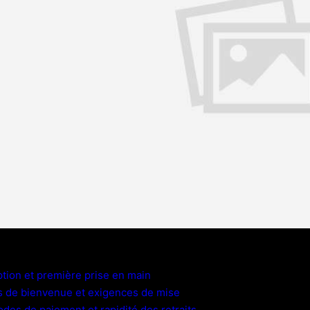
iption et première prise en main
s de bienvenue et exigences de mise
des de paiement et rapidité des retraits