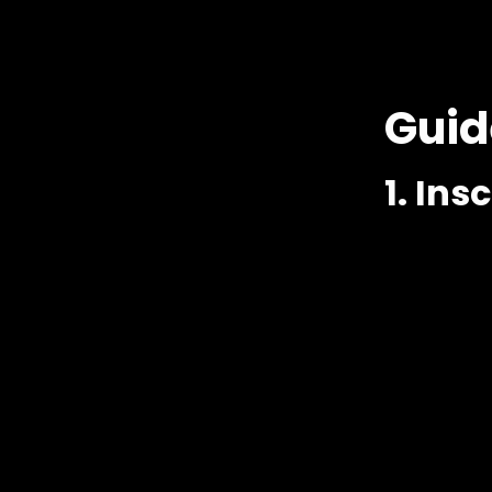
Guid
1. Ins