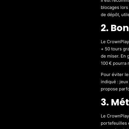
Il est recomm
blocages lors 
de dépôt, uti
2. Bo
Le CrownPlay 
+ 50 tours gra
de miser. En g
100 € pourra n
Pour éviter l
indiqué : jeux
propose parfoi
3. Mét
Le CrownPlay 
portefeuilles 