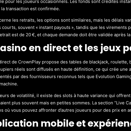
le pour les joueurs occasionnels. Les fonds sont crédités ins
 la transaction est confirmée.
erne les retraits, les options sont similaires, mais les délais va
us courts, souvent « instant payouts », tandis que les virements
trait est de 20 €, et chaque demande doit être validée après 
casino en direct et les jeux 
direct de CrownPlay propose des tables de blackjack, roulette,
upiers réels sont diffusés en haute définition, ce qui crée une 
mentés par des fournisseurs reconnus tels que Evolution Gamin
 machine.
urs de volatilité, il existe des slots à haute variance qui offrent
paient plus souvent mais en petites sommes. La section “Live 
 où vous pouvez affronter d’autres joueurs pour des prix en ar
plication mobile et expéri