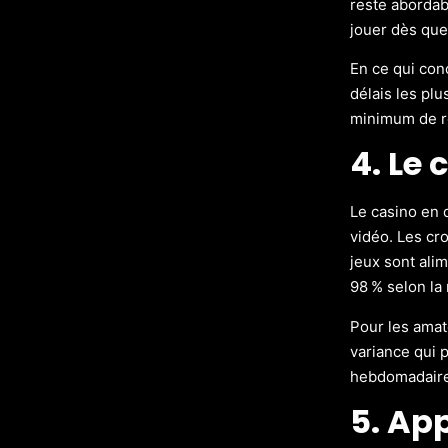
reste abordab
jouer dès que
En ce qui conc
délais les pl
minimum de re
4. Le 
Le casino en 
vidéo. Les cro
jeux sont ali
98 % selon la
Pour les amate
variance qui 
hebdomadaires
5. Ap