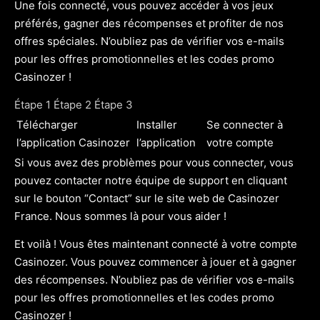
Une fois connecté, vous pouvez accéder à vos jeux
préférés, gagner des récompenses et profiter de nos
offres spéciales. N’oubliez pas de vérifier vos e-mails
pour les offres promotionnelles et les codes promo
Casinozer !
Étape 1 Étape 2 Étape 3
Télécharger
Installer
Se connecter à
l’application Casinozer
l’application
votre compte
Si vous avez des problèmes pour vous connecter, vous
pouvez contacter notre équipe de support en cliquant
sur le bouton “Contact” sur le site web de Casinozer
France. Nous sommes là pour vous aider !
Et voilà ! Vous êtes maintenant connecté à votre compte
Casinozer. Vous pouvez commencer à jouer et à gagner
des récompenses. N’oubliez pas de vérifier vos e-mails
pour les offres promotionnelles et les codes promo
Casinozer !