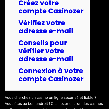
Créez votre
compte Casinozer
Vérifiez votre
adresse e-mail
Conseils pour
vérifier votre
adresse e-mail
Connexion à votre
compte Casinozer
Vous cherchez un casino en ligne sécurisé et fiable ?
Vous êtes au bon endroit ! Casinozer est l’un des casinos