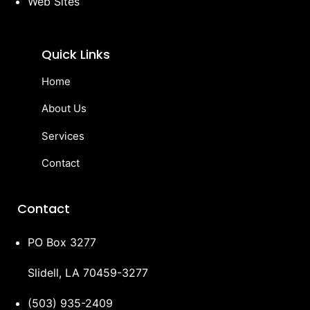
Web Sites
Quick Links
Home
About Us
Services
Contact
Contact
PO Box 3277
Slidell, LA 70459-3277
(503) 935-2409