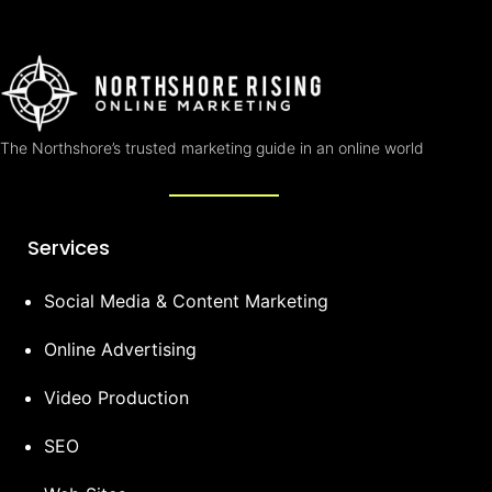
The Northshore’s trusted marketing guide in an online world
Services
Social Media & Content Marketing
Online Advertising
Video Production
SEO