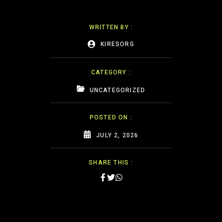
WRITTEN BY :
KIRESORG
CATEGORY :
UNCATEGORIZED
POSTED ON :
JULY 2, 2026
SHARE THIS :