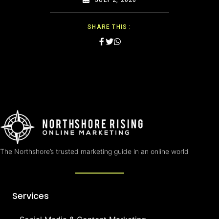
SHARE THIS :
The Northshore’s trusted marketing guide in an online world
Services