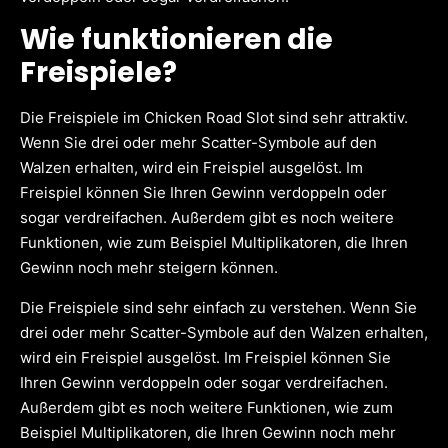
Wie funktionieren die
Freispiele?
Die Freispiele im Chicken Road Slot sind sehr attraktiv.
Wenn Sie drei oder mehr Scatter-Symbole auf den
Walzen erhalten, wird ein Freispiel ausgelöst. Im
Freispiel können Sie Ihren Gewinn verdoppeln oder
sogar verdreifachen. Außerdem gibt es noch weitere
Funktionen, wie zum Beispiel Multiplikatoren, die Ihren
Gewinn noch mehr steigern können.
Die Freispiele sind sehr einfach zu verstehen. Wenn Sie
drei oder mehr Scatter-Symbole auf den Walzen erhalten,
wird ein Freispiel ausgelöst. Im Freispiel können Sie
Ihren Gewinn verdoppeln oder sogar verdreifachen.
Außerdem gibt es noch weitere Funktionen, wie zum
Beispiel Multiplikatoren, die Ihren Gewinn noch mehr