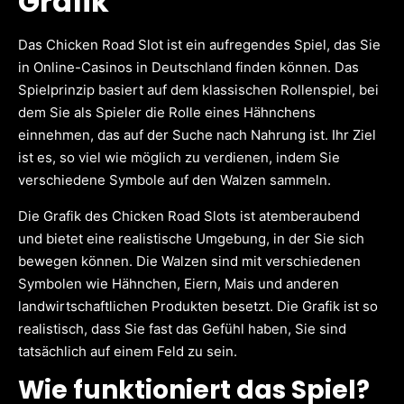
Grafik
Das Chicken Road Slot ist ein aufregendes Spiel, das Sie
in Online-Casinos in Deutschland finden können. Das
Spielprinzip basiert auf dem klassischen Rollenspiel, bei
dem Sie als Spieler die Rolle eines Hähnchens
einnehmen, das auf der Suche nach Nahrung ist. Ihr Ziel
ist es, so viel wie möglich zu verdienen, indem Sie
verschiedene Symbole auf den Walzen sammeln.
Die Grafik des Chicken Road Slots ist atemberaubend
und bietet eine realistische Umgebung, in der Sie sich
bewegen können. Die Walzen sind mit verschiedenen
Symbolen wie Hähnchen, Eiern, Mais und anderen
landwirtschaftlichen Produkten besetzt. Die Grafik ist so
realistisch, dass Sie fast das Gefühl haben, Sie sind
tatsächlich auf einem Feld zu sein.
Wie funktioniert das Spiel?