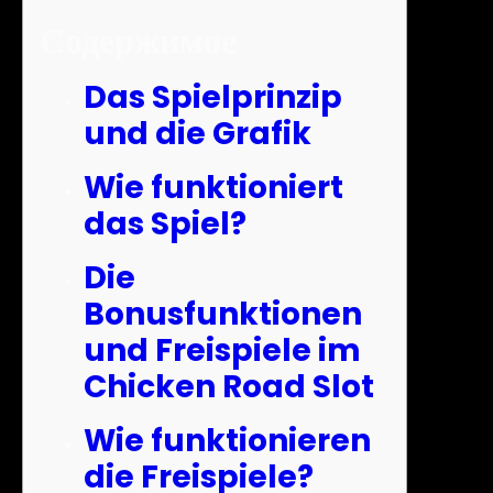
Содержимое
Das Spielprinzip
und die Grafik
Wie funktioniert
das Spiel?
Die
Bonusfunktionen
und Freispiele im
Chicken Road Slot
Wie funktionieren
die Freispiele?