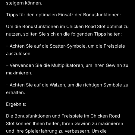
steigern können.
Tipps für den optimalen Einsatz der Bonusfunktionen:
Um die Bonusfunktionen im Chicken Road Slot optimal zu
nutzen, sollten Sie sich an die folgenden Tipps halten:
– Achten Sie auf die Scatter-Symbole, um die Freispiele
auszulösen.
– Verwenden Sie die Multiplikatoren, um Ihren Gewinn zu
maximieren.
– Achten Sie auf die Walzen, um die richtigen Symbole zu
erhalten.
Ergebnis:
Die Bonusfunktionen und Freispiele im Chicken Road
Slot können Ihnen helfen, Ihren Gewinn zu maximieren
und Ihre Spielerfahrung zu verbessern. Um die