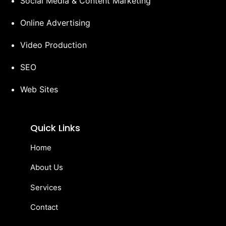
Social Media & Content Marketing
Online Advertising
Video Production
SEO
Web Sites
Quick Links
Home
About Us
Services
Contact