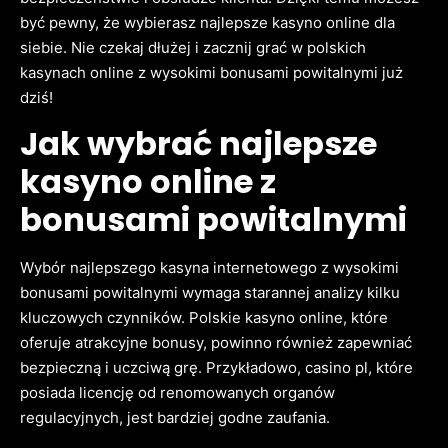
być pewny, że wybierasz najlepsze kasyno online dla
siebie. Nie czekaj dłużej i zacznij grać w polskich
kasynach online z wysokimi bonusami powitalnymi już
dziś!
Jak wybrać najlepsze
kasyno online z
bonusami powitalnymi
Wybór najlepszego kasyna internetowego z wysokimi
bonusami powitalnymi wymaga starannej analizy kilku
kluczowych czynników. Polskie kasyno online, które
oferuje atrakcyjne bonusy, powinno również zapewniać
bezpieczną i uczciwą grę. Przykładowo, casino pl, które
posiada licencję od renomowanych organów
regulacyjnych, jest bardziej godne zaufania.