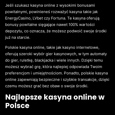
Jeśli szukasz kasyna online z wysokimi bonusami
powitalnymi, powinieneś rozważyć kasyna takie jak
EnergyCasino, LVbet czy Fortuna. Te kasyna oferują
bonusy powitalne sięgające nawet 100% wartości
depozytu, co oznacza, że możesz podwoić swoje środki
już na starcie.
Polskie kasyna online, takie jak kasyno internetowe,
oferują szeroki wybór gier kasynowych, w tym automaty
do gier, ruletkę, blackjacka i wiele innych. Dzięki temu
możesz wybrać grę, która najlepiej odpowiada Twoim
preferencjom i umiejętnościom. Ponadto, polskie kasyna
online zapewniają bezpieczne i szybkie transakcje, dzięki
czemu możesz grać bez obaw o swoje środki.
Najlepsze kasyna online w
Polsce