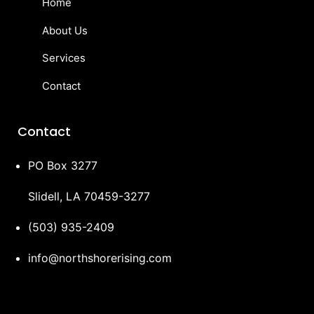
Home
About Us
Services
Contact
Contact
PO Box 3277
Slidell, LA 70459-3277
(503) 935-2409
info@northshorerising.com