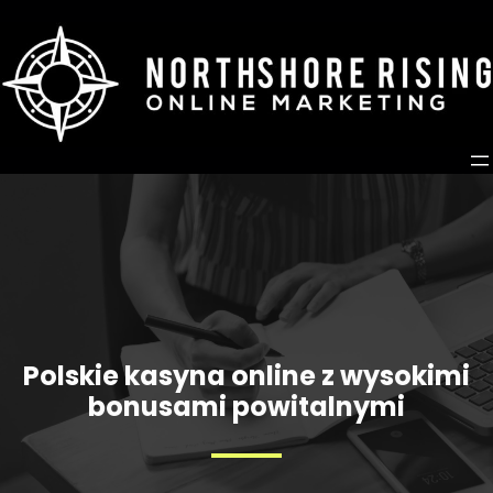
Polskie kasyna online z wysokimi
bonusami powitalnymi