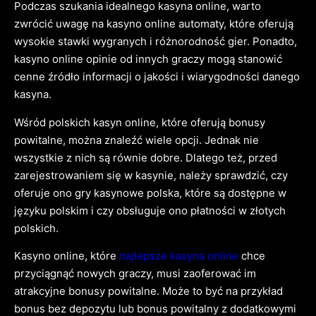
Podczas szukania idealnego kasyna online, warto
zwrócić uwagę na kasyno online automaty, które oferują
wysokie stawki wygranych i różnorodność gier. Ponadto,
kasyno online opinie od innych graczy mogą stanowić
cenne źródło informacji o jakości i wiarygodności danego
kasyna.
Wśród polskich kasyn online, które oferują bonusy
powitalne, można znaleźć wiele opcji. Jednak nie
wszystkie z nich są równie dobre. Dlatego też, przed
zarejestrowaniem się w kasynie, należy sprawdzić, czy
oferuje ono gry kasynowe polska, które są dostępne w
języku polskim i czy obsługuje ono płatności w złotych
polskich.
Kasyno online, które
najlepsze kasyna online
chce
przyciągnąć nowych graczy, musi zaoferować im
atrakcyjne bonusy powitalne. Może to być na przykład
bonus bez depozytu lub bonus powitalny z dodatkowymi