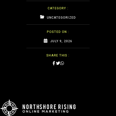
CATEGORY :
UNCATEGORIZED
POSTED ON :
JULY 9, 2026
SHARE THIS :