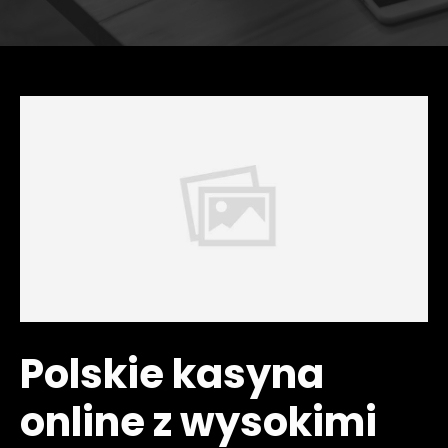
Polskie kasyna
online z wysokimi