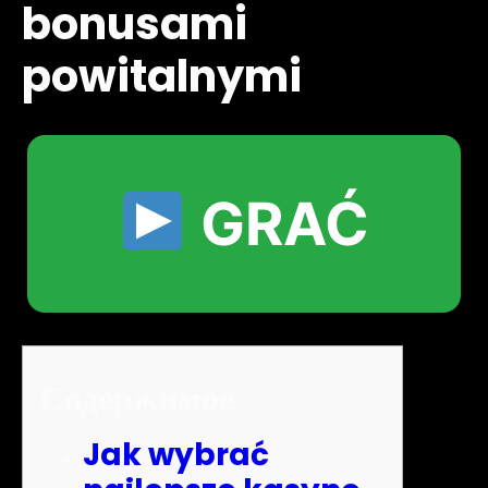
bonusami
powitalnymi
GRAĆ
Содержимое
Jak wybrać